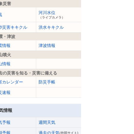
象災害
河川水位
風
（ライブカメラ）
砂災害キキクル
洪水キキクル
震・津波
震情報
津波情報
山噴火
山情報
去の災害を知る・災害に備える
害カレンダー
防災手帳
災速報
気情報
気予報
週間天気
期予報
過去の天気
(外部サイト)