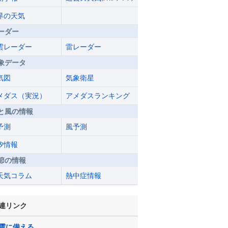
界の天気
ーダー
雲レーダー
雷レーダー
象データ
気図
気象衛星
メダス（実況）
アメダスランキング
と風の情報
予測
風予測
汐情報
節の情報
天気コラム
熱中症情報
連リンク
震に備える