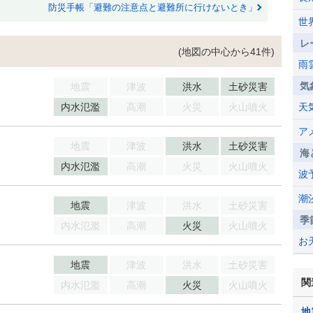
防災手帳「避難の注意点と避難所に行けないとき」
世
レ
(地図の中心から41件)
雨
気
地震
津波
洪水
土砂災害
内水氾濫
高潮
火災
火山噴火
天
ア
地震
津波
洪水
土砂災害
海
内水氾濫
高潮
火災
火山噴火
波
潮
地震
津波
洪水
土砂災害
季
内水氾濫
高潮
火災
火山噴火
お
地震
津波
洪水
土砂災害
関
内水氾濫
高潮
火災
火山噴火
地