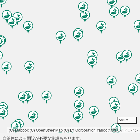
500 m
(C) Mapbox
(C) OpenStreetMap
(C) LY Corporation
Yahoo!地図ガイドライン
自治体による開設が必要な施設もあります。