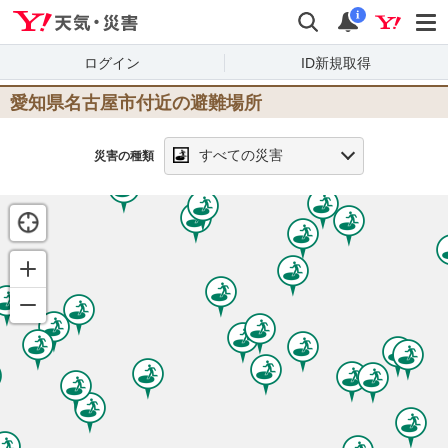
Yahoo!天気・災害
検索
通知
i
ログイン
ID新規取得
愛知県名古屋市
付近の避難場所
すべての災害
災害の種類