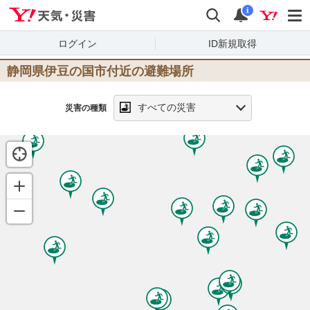
Yahoo!天気・災害
検索
通知
i
ログイン
ID新規取得
静岡県伊豆の国市
付近の避難場所
すべての災害
災害の種類