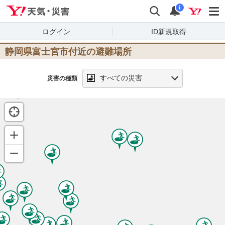
Yahoo!天気・災害
検索
通知
i
ログイン
ID新規取得
静岡県富士宮市
付近の避難場所
すべての災害
災害の種類