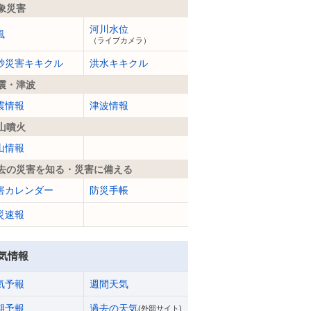
象災害
河川水位
風
（ライブカメラ）
砂災害キキクル
洪水キキクル
震・津波
震情報
津波情報
山噴火
山情報
去の災害を知る・災害に備える
害カレンダー
防災手帳
災速報
気情報
気予報
週間天気
期予報
過去の天気
(外部サイト)