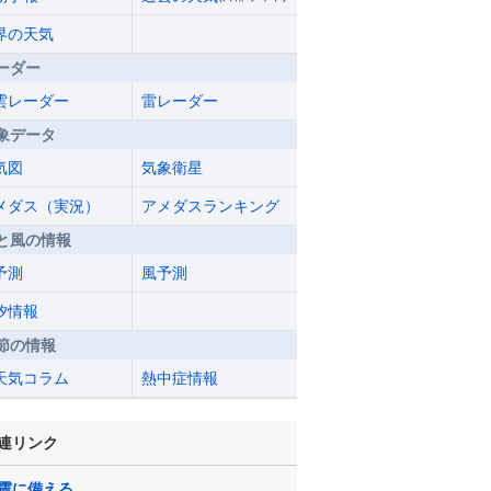
界の天気
ーダー
雲レーダー
雷レーダー
象データ
気図
気象衛星
メダス（実況）
アメダスランキング
と風の情報
予測
風予測
汐情報
節の情報
天気コラム
熱中症情報
連リンク
震に備える