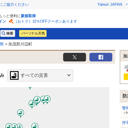
金にご協力ください
Yahoo! JAPAN
でもっと便利に
新規取得
イン
［おトク］10％OFFクーポンあります
パーソナル天気
県
> 加茂郡川辺町
加
み
すべての災害
防
警
（
停