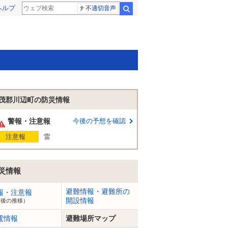
ヘルプ
不適切音声
検索
茂郡川辺町の防災情報
警報・注意報
今後の予想を確認
注意報
雷
災情報
避難情報・避難所の
報・注意報
開設情報
今後の推移）
電情報
避難場所マップ