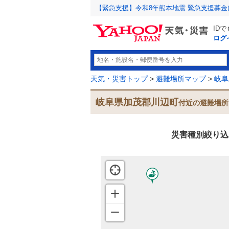
【緊急支援】令和8年熊本地震 緊急支援募
ID
ログ
天気・災害トップ
>
避難場所マップ
>
岐阜
岐阜県加茂郡川辺町
付近の避難場所
災害種別絞り込