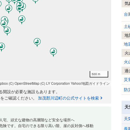
気
台
土
地
地
火
火
過
500 m
災
apbox
(C) OpenStreetMap
(C) LY Corporation
Yahoo!地図ガイドライン
防
る開設が必要な施設もあります。
報をご確認ください。
加茂郡川辺町の公式サイトを検索
天
天
人宅、頑丈な建物の高層階など安全な場所へ
危険です。自宅のできる限り高い階、崖の反対側へ移動
長