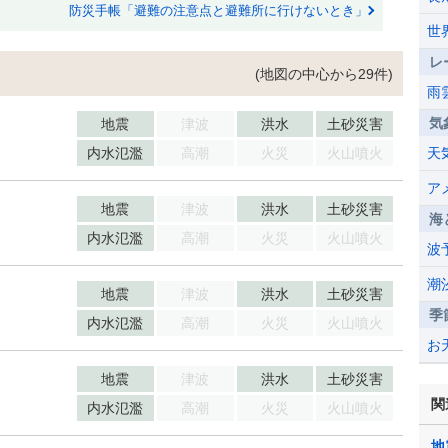
防災手帳「避難の注意点と避難所に行けないとき」
世
レ
(地図の中心から29件)
雨
気
地震
津波
洪水
土砂災害
内水氾濫
高潮
火災
火山噴火
天
ア
地震
津波
洪水
土砂災害
海
内水氾濫
高潮
火災
火山噴火
波
潮
地震
津波
洪水
土砂災害
季
内水氾濫
高潮
火災
火山噴火
お
地震
津波
洪水
土砂災害
関
内水氾濫
高潮
火災
火山噴火
地