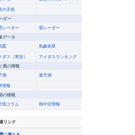
界の天気
ーダー
雲レーダー
雷レーダー
象データ
気図
気象衛星
メダス（実況）
アメダスランキング
と風の情報
予測
風予測
汐情報
節の情報
天気コラム
熱中症情報
連リンク
震に備える