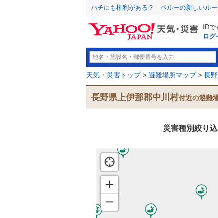
ハチにも権利がある？ ペルーの新しいルー
ID
ログ
天気・災害トップ
>
避難場所マップ
>
長野
長野県上伊那郡中川村
付近の避難
災害種別絞り込