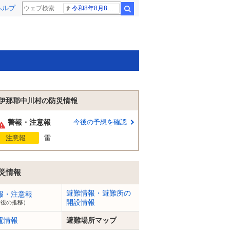
ヘルプ
令和8年8月8日8時8分
検索
伊那郡中川村の防災情報
警報・注意報
今後の予想を確認
注意報
雷
災情報
避難情報・避難所の
報・注意報
開設情報
今後の推移）
電情報
避難場所マップ