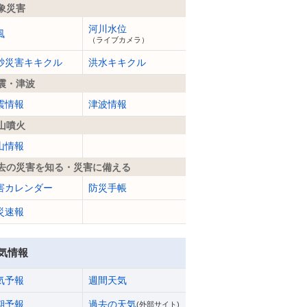
象災害
河川水位
風
（ライブカメラ）
砂災害キキクル
洪水キキクル
震・津波
震情報
津波情報
山噴火
山情報
去の災害を知る・災害に備える
害カレンダー
防災手帳
災速報
気情報
気予報
週間天気
期予報
過去の天気
(外部サイト)