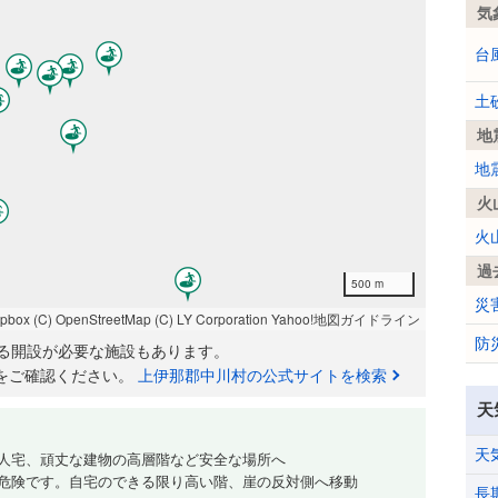
気
台
土
地
地
火
火
過
500 m
災
apbox
(C) OpenStreetMap
(C) LY Corporation
Yahoo!地図ガイドライン
防
る開設が必要な施設もあります。
をご確認ください。
上伊那郡中川村の公式サイトを検索
天
天
人宅、頑丈な建物の高層階など安全な場所へ
危険です。自宅のできる限り高い階、崖の反対側へ移動
長