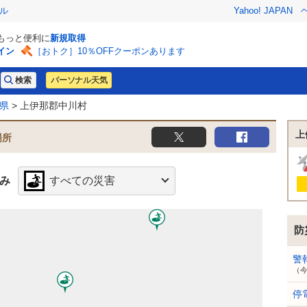
ル
Yahoo! JAPAN
でもっと便利に
新規取得
イン
［おトク］10％OFFクーポンあります
パーソナル天気
県
> 上伊那郡中川村
上
場所
み
すべての災害
防
警
（
停