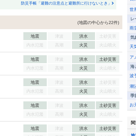
防災手帳「避難の注意点と避難所に行けないとき」
世
レ
(地図の中心から22件)
雨
地震
津波
洪水
土砂災害
気
内水氾濫
高潮
火災
火山噴火
天
ア
地震
津波
洪水
土砂災害
海
内水氾濫
高潮
火災
火山噴火
波
地震
津波
洪水
土砂災害
潮
内水氾濫
高潮
火災
火山噴火
季
お
地震
津波
洪水
土砂災害
内水氾濫
高潮
火災
火山噴火
関
地震
津波
洪水
土砂災害
地