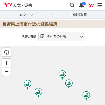
Yahoo!天気・災害
検索
通知
i
ログイン
ID新規取得
長野県上田市
付近の避難場所
すべての災害
災害の種類