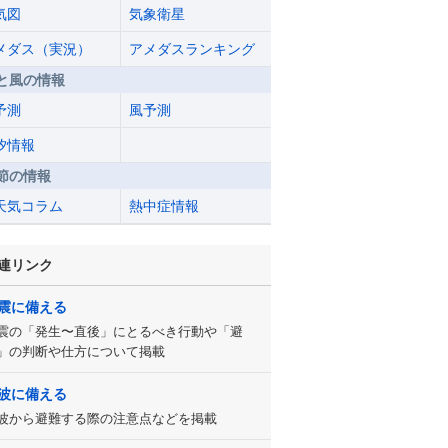
気図
気象衛星
メダス（実況）
アメダスランキング
と風の情報
予測
風予測
汐情報
節の情報
天気コラム
熱中症情報
連リンク
震に備える
震の「発生〜直後」にとるべき行動や「避
」の判断や仕方について掲載
波に備える
波から避難する際の注意点などを掲載