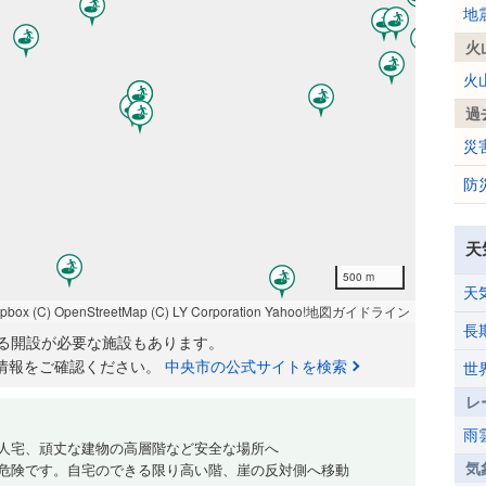
地
火
火
過
災
防
天
500 m
天
apbox
(C) OpenStreetMap
(C) LY Corporation
Yahoo!地図ガイドライン
長
る開設が必要な施設もあります。
情報をご確認ください。
中央市の公式サイトを検索
世
レ
雨
人宅、頑丈な建物の高層階など安全な場所へ
気
危険です。自宅のできる限り高い階、崖の反対側へ移動