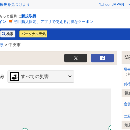
援先を見つけよう
Yahoo! JAPAN
でもっと便利に
新規取得
イン
初回購入限定、アプリで使えるお得なクーポン
パーソナル天気
県
> 中央市
防
警
（
み
すべての災害
停
気
台
土
地