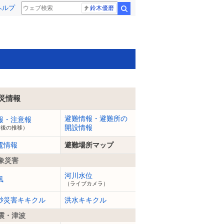
ヘルプ
鈴木優磨
検索
災情報
避難情報・避難所の
報・注意報
開設情報
今後の推移）
電情報
避難場所マップ
象災害
河川水位
風
（ライブカメラ）
砂災害キキクル
洪水キキクル
震・津波