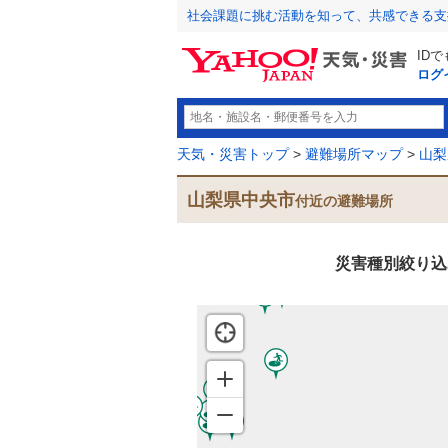
社会課題に挑む活動を知って、共感できる支
ID
ログ
天気・災害トップ
>
避難場所マップ
>
山梨
山梨県中央市
付近の避難場所
災害種別絞り込