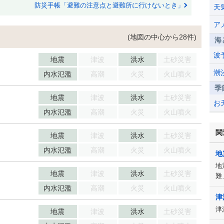
防災手帳「避難の注意点と避難所に行けないとき」
天
ア
(地図の中心から28件)
海
波
地震
津波
洪水
土砂災害
潮
内水氾濫
高潮
火災
火山噴火
季
地震
津波
洪水
土砂災害
お
内水氾濫
高潮
火災
火山噴火
関
地震
津波
洪水
土砂災害
内水氾濫
高潮
火災
火山噴火
地
地
地震
津波
洪水
土砂災害
難
内水氾濫
高潮
火災
火山噴火
津
津
地震
津波
洪水
土砂災害