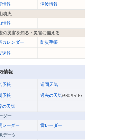
震情報
津波情報
山噴火
山情報
去の災害を知る・災害に備える
害カレンダー
防災手帳
災速報
気情報
気予報
週間天気
期予報
過去の天気
(外部サイト)
界の天気
ーダー
雲レーダー
雷レーダー
象データ