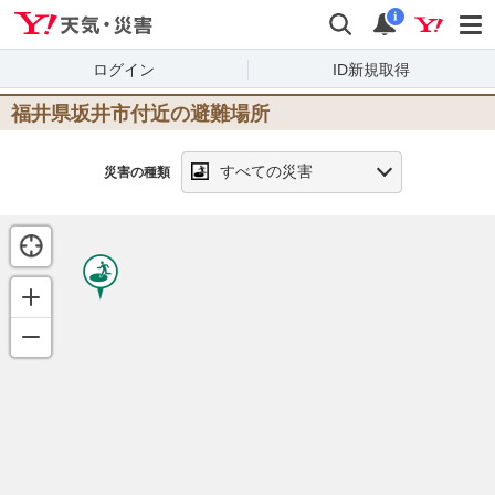
Yahoo!天気・災害
検索
通知
i
ログイン
ID新規取得
福井県坂井市
付近の避難場所
すべての災害
災害の種類