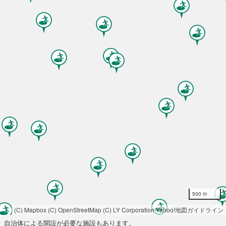
500 m
(C) Mapbox
(C) OpenStreetMap
(C) LY Corporation
Yahoo!地図ガイドライン
自治体による開設が必要な施設もあります。