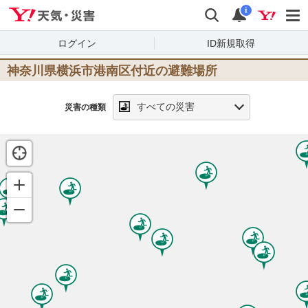
Yahoo!天気・災害
検索
通知
i
ログイン
ID新規取得
神奈川県横浜市港南区
付近の避難場所
すべての災害
災害の種類