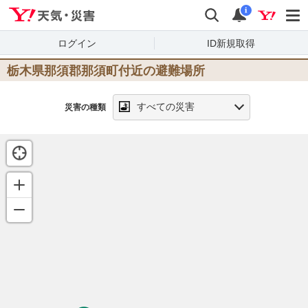
Yahoo!天気・災害
検索
通知
i
ログイン
ID新規取得
栃木県那須郡那須町
付近の避難場所
すべての災害
災害の種類