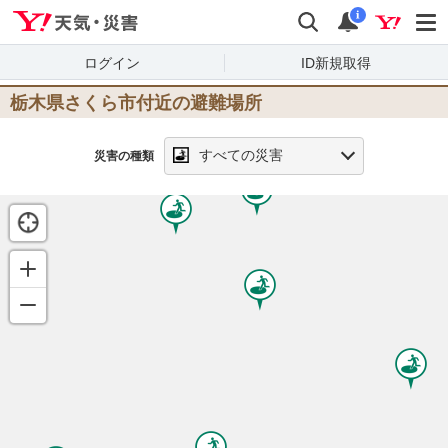
Yahoo!天気・災害
検索
通知
i
ログイン
ID新規取得
栃木県さくら市
付近の避難場所
すべての災害
災害の種類