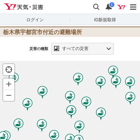
Yahoo!天気・災害
検索
通知
i
ログイン
ID新規取得
栃木県宇都宮市
付近の避難場所
すべての災害
災害の種類