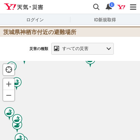
Yahoo!天気・災害
検索
通知
i
ログイン
ID新規取得
茨城県神栖市
付近の避難場所
すべての災害
災害の種類