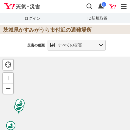
Yahoo!天気・災害
検索
通知
i
ログイン
ID新規取得
茨城県かすみがうら市
付近の避難場所
すべての災害
災害の種類