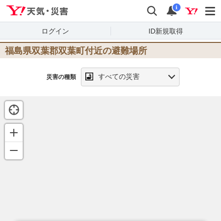
Yahoo!天気・災害
検索
通知
i
ログイン
ID新規取得
福島県双葉郡双葉町
付近の避難場所
すべての災害
災害の種類