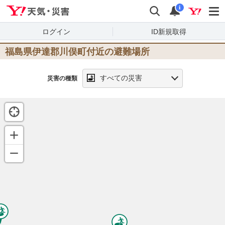
Yahoo!天気・災害
検索
通知
i
ログイン
ID新規取得
福島県伊達郡川俣町
付近の避難場所
すべての災害
災害の種類