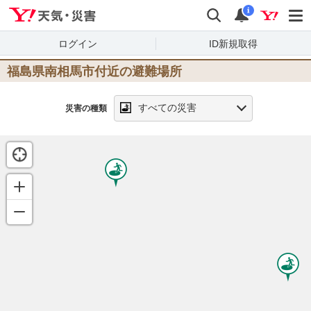
Yahoo!天気・災害
検索
通知
i
ログイン
ID新規取得
福島県南相馬市
付近の避難場所
すべての災害
災害の種類