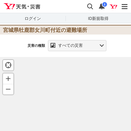
Yahoo!天気・災害
検索
通知
i
ログイン
ID新規取得
宮城県牡鹿郡女川町
付近の避難場所
すべての災害
災害の種類