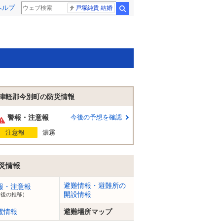
ヘルプ
戸塚純貴 結婚
検索
津軽郡今別町の防災情報
警報・注意報
今後の予想を確認
注意報
濃霧
災情報
避難情報・避難所の
報・注意報
開設情報
今後の推移）
電情報
避難場所マップ