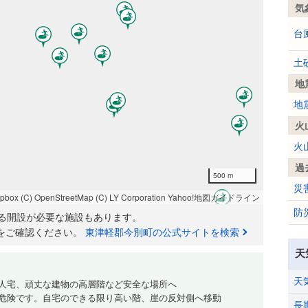
気
台
土
地
地
火
火
過
500 m
災
apbox
(C) OpenStreetMap
(C) LY Corporation
Yahoo!地図ガイドライン
防
る開設が必要な施設もあります。
をご確認ください。
東津軽郡今別町の公式サイトを検索
天
天
人宅、頑丈な建物の高層階など安全な場所へ
危険です。自宅のできる限り高い階、崖の反対側へ移動
長