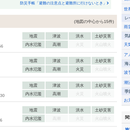
防災手帳「避難の注意点と避難所に行けないとき」
世
レ
(地図の中心から15件)
雨
気
地震
津波
洪水
土砂災害
内水氾濫
高潮
火災
火山噴火
天
6
ア
地震
津波
洪水
土砂災害
海
内水氾濫
高潮
火災
火山噴火
波
潮
地震
津波
洪水
土砂災害
季
内水氾濫
高潮
火災
火山噴火
30
お
地震
津波
洪水
土砂災害
関
内水氾濫
高潮
火災
火山噴火
6
地