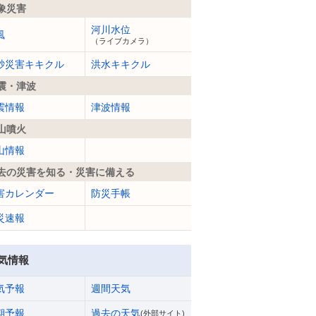
象災害
河川水位
風
（ライブカメラ）
砂災害キキクル
洪水キキクル
震・津波
震情報
津波情報
山噴火
山情報
去の災害を知る・災害に備える
害カレンダー
防災手帳
災速報
気情報
気予報
週間天気
期予報
過去の天気
(外部サイト)