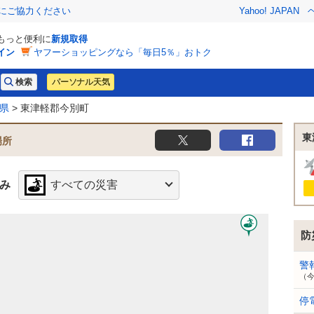
金にご協力ください
Yahoo! JAPAN
でもっと便利に
新規取得
イン
ヤフーショッピングなら「毎日5％」おトク
パーソナル天気
県
> 東津軽郡今別町
東
場所
み
すべての災害
防
警
（
停