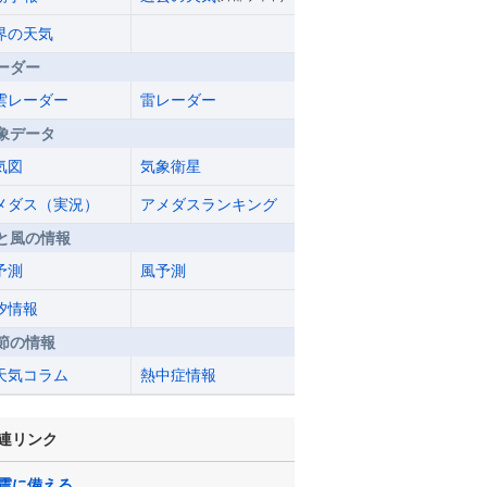
界の天気
ーダー
雲レーダー
雷レーダー
象データ
気図
気象衛星
メダス（実況）
アメダスランキング
と風の情報
予測
風予測
汐情報
節の情報
天気コラム
熱中症情報
連リンク
震に備える