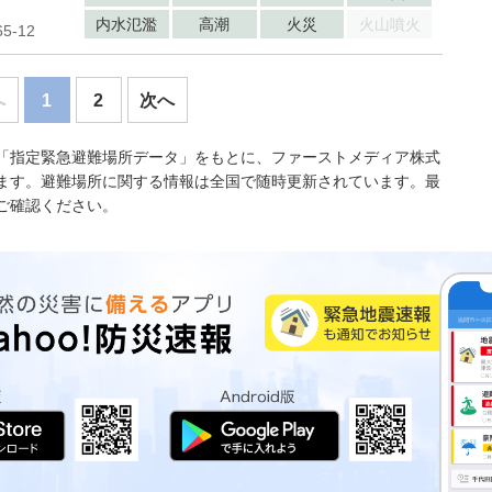
内水氾濫
高潮
火災
火山噴火
-12
へ
1
2
次へ
「指定緊急避難場所データ」をもとに、ファーストメディア株式
ます。避難場所に関する情報は全国で随時更新されています。最
ご確認ください。