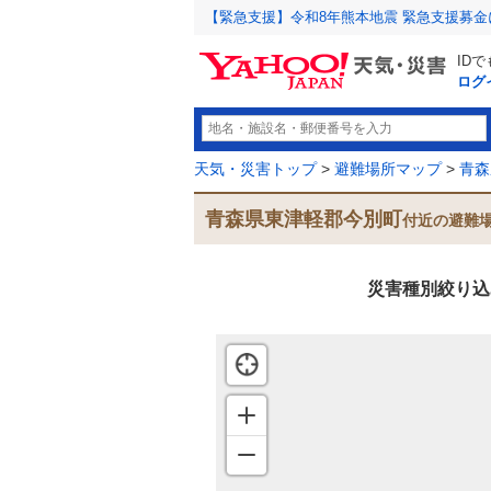
【緊急支援】令和8年熊本地震 緊急支援募
ID
ログ
天気・災害トップ
>
避難場所マップ
>
青森
青森県東津軽郡今別町
付近の避難
災害種別絞り込