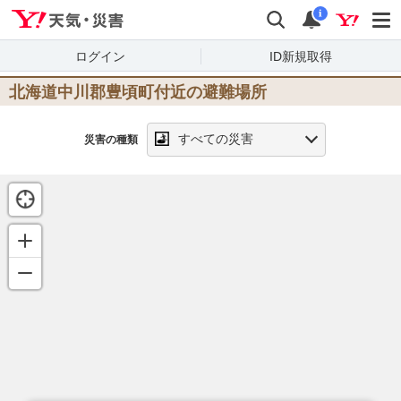
Yahoo!天気・災害
検索
通知
i
ログイン
ID新規取得
北海道中川郡豊頃町
付近の避難場所
すべての災害
災害の種類