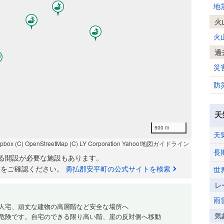
地
火
火
過
災
防
天
500 m
天
apbox
(C) OpenStreetMap
(C) LY Corporation
Yahoo!地図ガイドライン
長
る開設が必要な施設もあります。
報をご確認ください。
勇払郡安平町の公式サイトを検索
世
レ
雨
人宅、頑丈な建物の高層階など安全な場所へ
気
危険です。自宅のできる限り高い階、崖の反対側へ移動