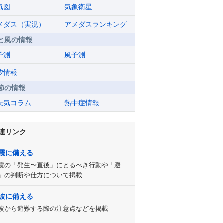
気図
気象衛星
メダス（実況）
アメダスランキング
と風の情報
予測
風予測
汐情報
節の情報
天気コラム
熱中症情報
連リンク
震に備える
震の「発生〜直後」にとるべき行動や「避
」の判断や仕方について掲載
波に備える
波から避難する際の注意点などを掲載