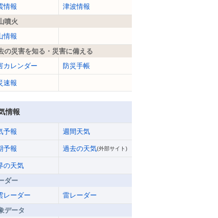
震情報
津波情報
山噴火
山情報
去の災害を知る・災害に備える
害カレンダー
防災手帳
災速報
気情報
気予報
週間天気
期予報
過去の天気
(外部サイト)
界の天気
ーダー
雲レーダー
雷レーダー
象データ