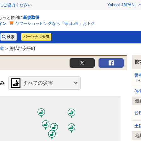
金にご協力ください
Yahoo! JAPAN
でもっと便利に
新規取得
イン
ヤフーショッピングなら「毎日5％」おトク
パーソナル天気
道
> 勇払郡安平町
防
警
（
み
すべての災害
停
気
台
土
地