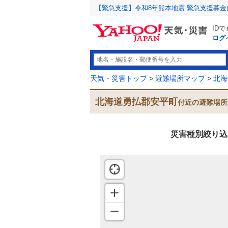
【緊急支援】令和8年熊本地震 緊急支援募
ID
ログ
天気・災害トップ
>
避難場所マップ
>
北海
北海道勇払郡安平町
付近の避難場所
災害種別絞り込