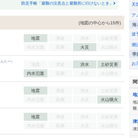
防災手帳「避難の注意点と避難所に行けないとき」
天
ア
(地図の中心から15件)
海
波
地震
津波
洪水
土砂災害
潮
内水氾濫
高潮
火災
火山噴火
季
せんたー）
お
地震
津波
洪水
土砂災害
内水氾濫
高潮
火災
火山噴火
関
地震
津波
洪水
土砂災害
地
内水氾濫
高潮
火災
火山噴火
地
難
地震
津波
洪水
土砂災害
津
内水氾濫
高潮
火災
火山噴火
津