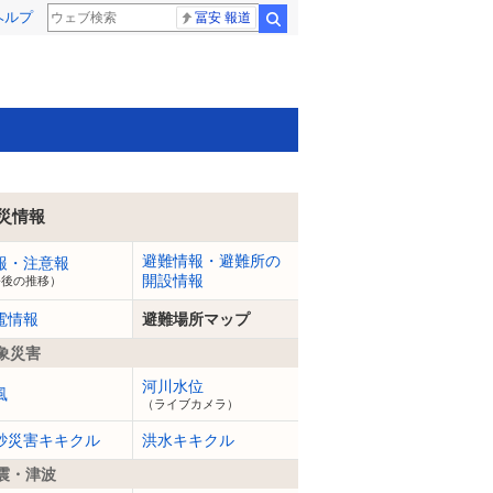
ヘルプ
冨安 報道
検索
災情報
避難情報・避難所の
報・注意報
開設情報
今後の推移）
電情報
避難場所マップ
象災害
河川水位
風
（ライブカメラ）
砂災害キキクル
洪水キキクル
震・津波