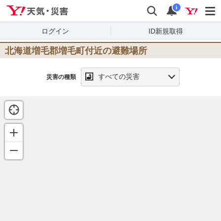
Yahoo!天気・災害
検索
通知
i
ログイン
ID新規取得
北海道増毛郡増毛町
付近の避難場所
すべての災害
災害の種類