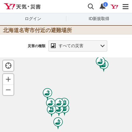
Yahoo!天気・災害
検索
通知
i
ログイン
ID新規取得
北海道名寄市
付近の避難場所
すべての災害
災害の種類