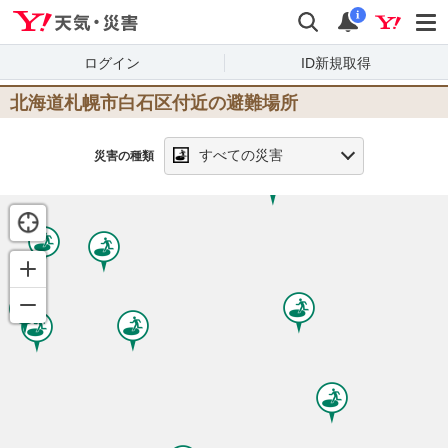
Yahoo!天気・災害
検索
通知
i
ログイン
ID新規取得
北海道札幌市白石区
付近の避難場所
すべての災害
災害の種類