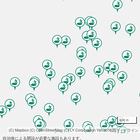
500 m
(C) Mapbox
(C) OpenStreetMap
(C) LY Corporation
Yahoo!地図ガイドライン
自治体による開設が必要な施設もあります。