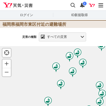
Yahoo!天気・災害
検索
通知
i
ログイン
ID新規取得
福岡県福岡市東区
付近の避難場所
すべての災害
災害の種類