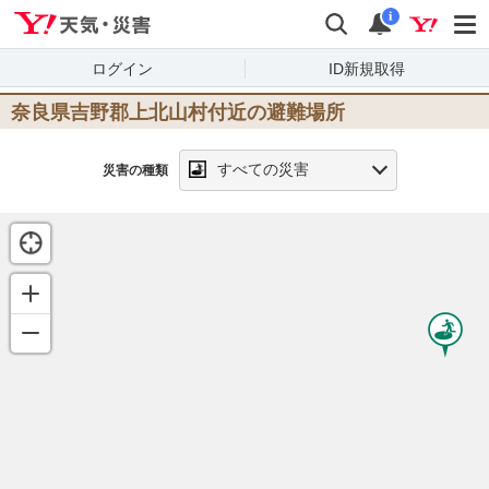
Yahoo!天気・災害
検索
通知
i
ログイン
ID新規取得
奈良県吉野郡上北山村
付近の避難場所
すべての災害
災害の種類