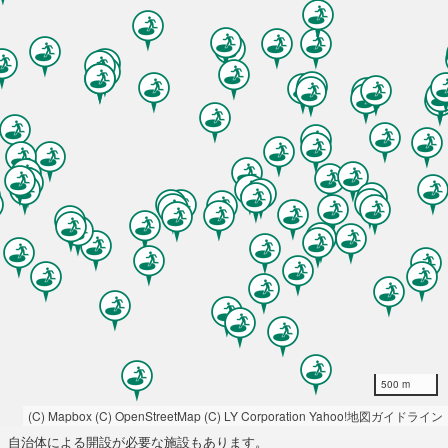
500 m
(C) Mapbox
(C) OpenStreetMap
(C) LY Corporation
Yahoo!地図ガイドライン
自治体による開設が必要な施設もあります。