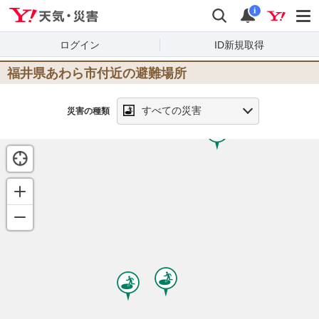
Yahoo!天気・災害
検索
通知
i
ログイン
ID新規取得
福井県あわら市
付近の避難場所
すべての災害
災害の種類