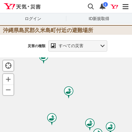
Yahoo!天気・災害
検索
通知
i
ログイン
ID新規取得
沖縄県島尻郡久米島町
付近の避難場所
すべての災害
災害の種類