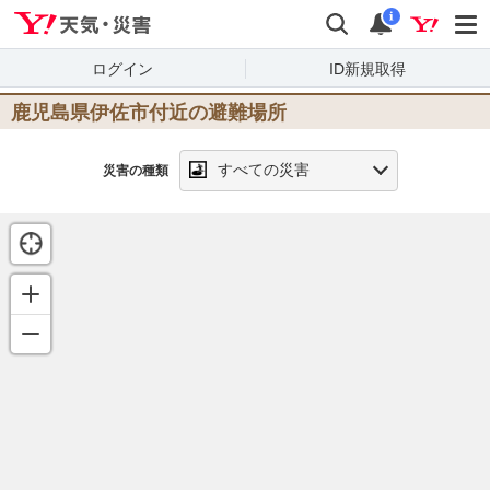
Yahoo!天気・災害
検索
通知
i
ログイン
ID新規取得
鹿児島県伊佐市
付近の避難場所
すべての災害
災害の種類