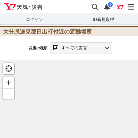
Yahoo!天気・災害
検索
通知
i
ログイン
ID新規取得
大分県速見郡日出町
付近の避難場所
すべての災害
災害の種類