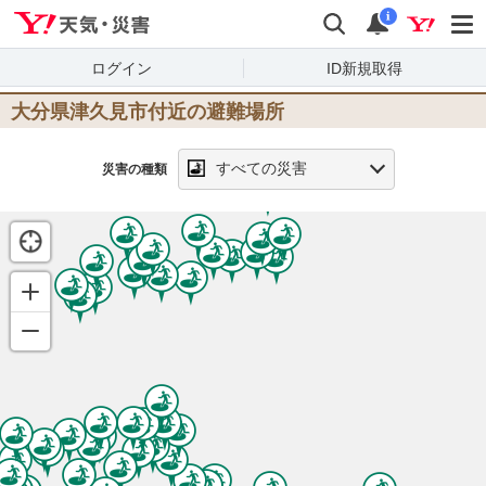
Yahoo!天気・災害
検索
通知
i
ログイン
ID新規取得
大分県津久見市
付近の避難場所
すべての災害
災害の種類