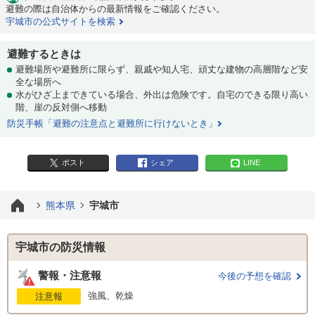
避難の際は自治体からの最新情報をご確認ください。
宇城市の公式サイトを検索
避難するときは
避難場所や避難所に限らず、親戚や知人宅、頑丈な建物の高層階など安
全な場所へ
水がひざ上まできている場合、外出は危険です。自宅のできる限り高い
階、崖の反対側へ移動
防災手帳「避難の注意点と避難所に行けないとき」
ポスト
シェア
LINE
熊本県
宇城市
宇城市の防災情報
警報・注意報
今後の予想を確認
強風、乾燥
注意報