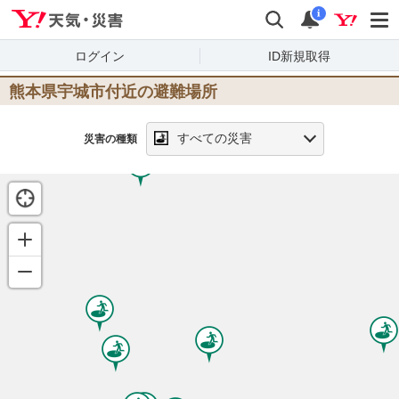
Yahoo!天気・災害
検索
通知
i
ログイン
ID新規取得
熊本県宇城市
付近の避難場所
すべての災害
災害の種類