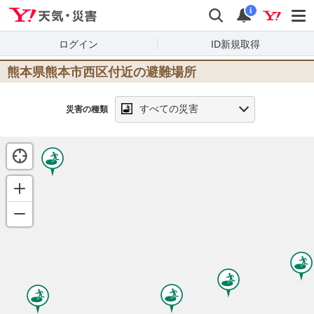
Yahoo!天気・災害
検索
通知
i
ログイン
ID新規取得
熊本県熊本市西区
付近の避難場所
すべての災害
災害の種類