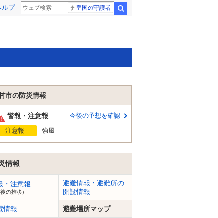
ヘルプ
皇国の守護者
検索
村市の防災情報
警報・注意報
今後の予想を確認
注意報
強風
災情報
避難情報・避難所の
報・注意報
開設情報
今後の推移）
電情報
避難場所マップ