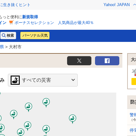
クに生き抜くヒント
Yahoo! JAPAN
でもっと便利に
新規取得
イン
ボーナスセレクション 人気商品が最大40％
パーソナル天気
県
> 大村市
大
み
すべての災害
防
警
（
停