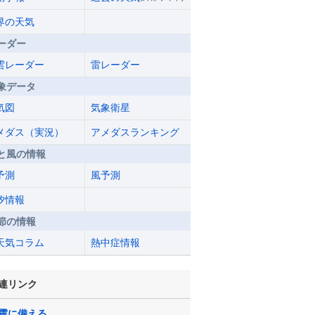
界の天気
ーダー
雲レーダー
雷レーダー
象データ
気図
気象衛星
メダス（実況）
アメダスランキング
と風の情報
予測
風予測
汐情報
節の情報
天気コラム
熱中症情報
連リンク
震に備える