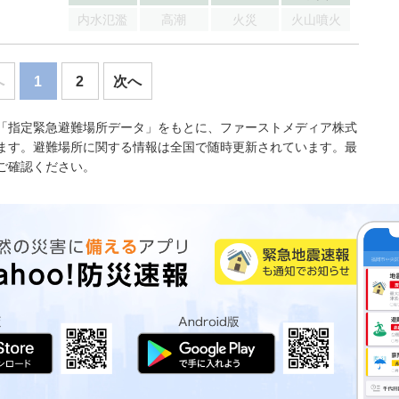
内水氾濫
高潮
火災
火山噴火
へ
1
2
次へ
「指定緊急避難場所データ」をもとに、ファーストメディア株式
ます。避難場所に関する情報は全国で随時更新されています。最
ご確認ください。