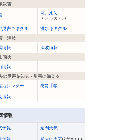
象災害
河川水位
風
（ライブカメラ）
砂災害キキクル
洪水キキクル
震・津波
震情報
津波情報
山噴火
山情報
去の災害を知る・災害に備える
害カレンダー
防災手帳
災速報
気情報
気予報
週間天気
期予報
過去の天気
(外部サイト)