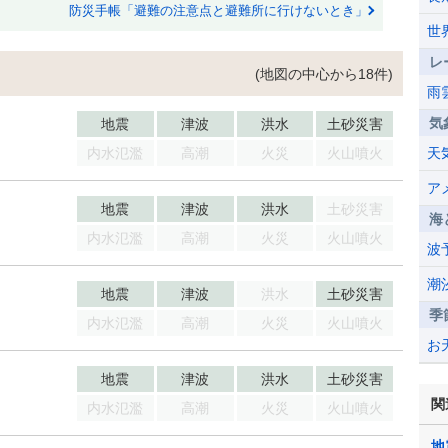
防災手帳「避難の注意点と避難所に行けないとき」
世
レ
(地図の中心から18件)
雨
気
地震
津波
洪水
土砂災害
内水氾濫
高潮
火災
火山噴火
天
ア
地震
津波
洪水
土砂災害
海
内水氾濫
高潮
火災
火山噴火
波
潮
地震
津波
洪水
土砂災害
季
内水氾濫
高潮
火災
火山噴火
お
地震
津波
洪水
土砂災害
関
内水氾濫
高潮
火災
火山噴火
地