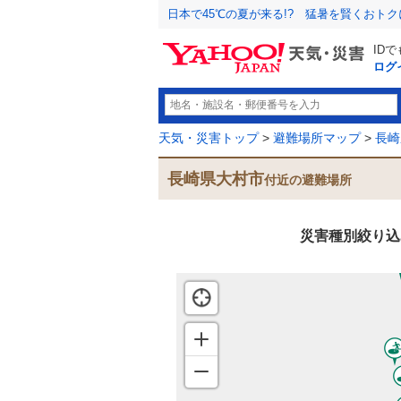
日本で45℃の夏が来る!? 猛暑を賢くおト
ID
ログ
天気・災害トップ
>
避難場所マップ
>
長崎
長崎県大村市
付近の避難場所
災害種別絞り込