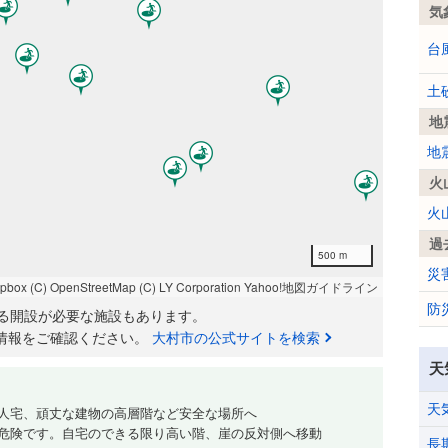
気
台
土
地
地
火
火
過
500 m
災
apbox
(C) OpenStreetMap
(C) LY Corporation
Yahoo!地図ガイドライン
防
る開設が必要な施設もあります。
情報をご確認ください。
大村市の公式サイトを検索
天
天
人宅、頑丈な建物の高層階など安全な場所へ
危険です。自宅のできる限り高い階、崖の反対側へ移動
長