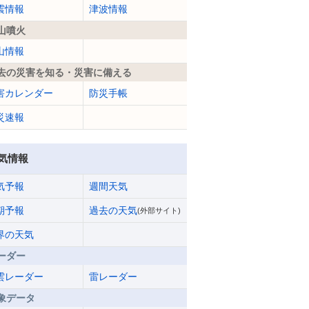
震情報
津波情報
山噴火
山情報
去の災害を知る・災害に備える
害カレンダー
防災手帳
災速報
気情報
気予報
週間天気
期予報
過去の天気
(外部サイト)
界の天気
ーダー
雲レーダー
雷レーダー
象データ