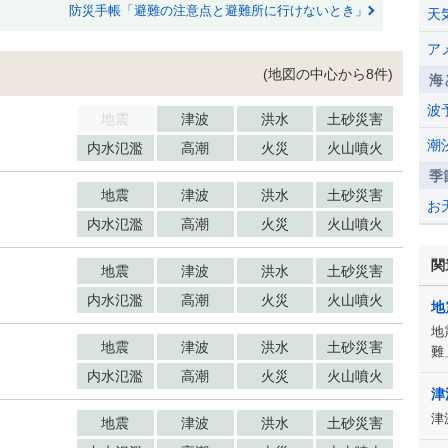
防災手帳「避難の注意点と避難所に行けないとき」
天
ア
(地図の中心から8件)
海
波
地震
津波
洪水
土砂災害
潮
内水氾濫
高潮
火災
火山噴火
季
地震
津波
洪水
土砂災害
お
内水氾濫
高潮
火災
火山噴火
関
地震
津波
洪水
土砂災害
内水氾濫
高潮
火災
火山噴火
地
地
地震
津波
洪水
土砂災害
難
内水氾濫
高潮
火災
火山噴火
津
津
地震
津波
洪水
土砂災害