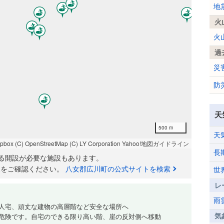
地
火
火
過
災
防
天
500 m
天
apbox
(C) OpenStreetMap
(C) LY Corporation
Yahoo!地図ガイドライン
長
る開設が必要な施設もあります。
報をご確認ください。
八女郡広川町の公式サイトを検索
世
レ
雨
人宅、頑丈な建物の高層階など安全な場所へ
気
危険です。自宅のできる限り高い階、崖の反対側へ移動