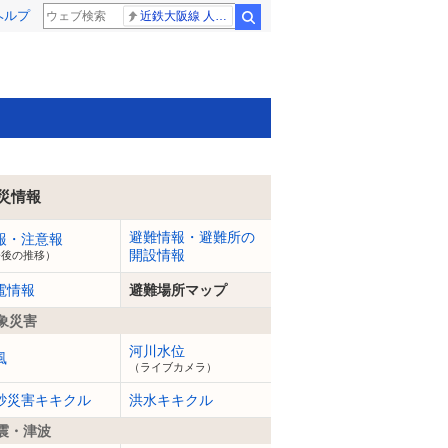
ヘルプ
近鉄大阪線 人身事故
検索
災情報
避難情報・避難所の
報・注意報
開設情報
今後の推移）
電情報
避難場所マップ
象災害
河川水位
風
（ライブカメラ）
砂災害キキクル
洪水キキクル
震・津波