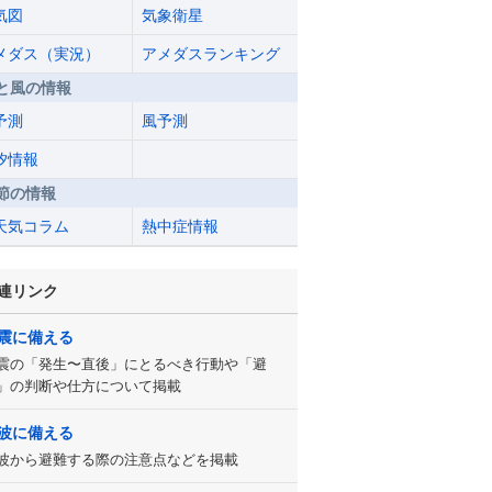
気図
気象衛星
メダス（実況）
アメダスランキング
と風の情報
予測
風予測
汐情報
節の情報
天気コラム
熱中症情報
連リンク
震に備える
震の「発生〜直後」にとるべき行動や「避
」の判断や仕方について掲載
波に備える
波から避難する際の注意点などを掲載