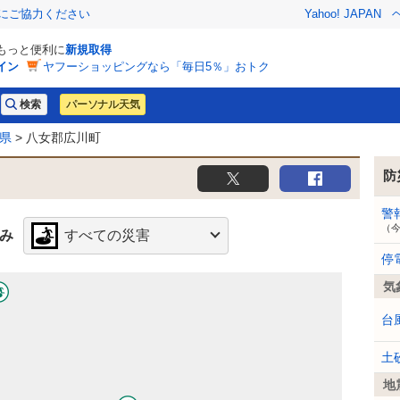
金にご協力ください
Yahoo! JAPAN
でもっと便利に
新規取得
イン
ヤフーショッピングなら「毎日5％」おトク
パーソナル天気
県
> 八女郡広川町
防
警
（
み
すべての災害
停
気
台
土
地