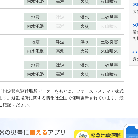
内水氾濫
高潮
火災
火山噴火
大
大
地震
津波
洪水
土砂災害
火
内水氾濫
高潮
火災
火山噴火
噴
を
地震
津波
洪水
土砂災害
内水氾濫
高潮
火災
火山噴火
ハ
身
地震
津波
洪水
土砂災害
内水氾濫
高潮
火災
火山噴火
「指定緊急避難場所データ」をもとに、ファーストメディア株式
ます。避難場所に関する情報は全国で随時更新されています。最
ご確認ください。