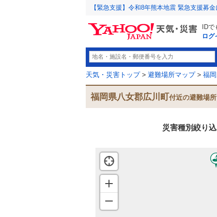
【緊急支援】令和8年熊本地震 緊急支援募
ID
ログ
天気・災害トップ
>
避難場所マップ
>
福岡
福岡県八女郡広川町
付近の避難場所
災害種別絞り込