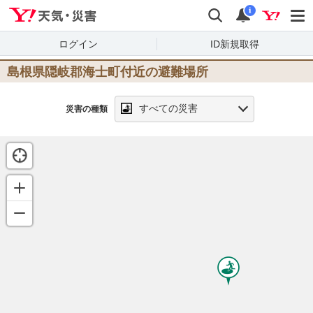
Yahoo!天気・災害
検索
通知
i
ログイン
ID新規取得
島根県隠岐郡海士町
付近の避難場所
すべての災害
災害の種類