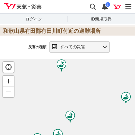
Yahoo!天気・災害
検索
通知
i
ログイン
ID新規取得
和歌山県有田郡有田川町
付近の避難場所
すべての災害
災害の種類