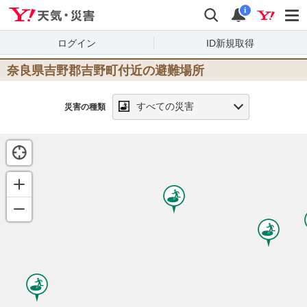
Yahoo!天気・災害
検索
通知
i
ログイン
ID新規取得
奈良県吉野郡吉野町
付近の避難場所
すべての災害
災害の種類