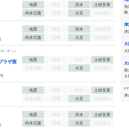
地震
津波
洪水
土砂災害
地
難
内水氾濫
高潮
火災
火山噴火
津
地震
津波
洪水
土砂災害
津
内水氾濫
高潮
火災
火山噴火
号
大
大
いきいきっぷ
地震
津波
洪水
土砂災害
プラザ斑
火
内水氾濫
高潮
火災
火山噴火
噴
5号
を
ハ
地震
津波
洪水
土砂災害
身
内水氾濫
高潮
火災
火山噴火
地震
津波
洪水
土砂災害
内水氾濫
高潮
火災
火山噴火
号