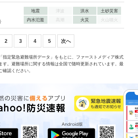
地震
津波
洪水
土砂災害
内水氾濫
高潮
火災
火山噴火
号
2
3
4
5
次へ
「指定緊急避難場所データ」をもとに、ファーストメディア株式
ます。避難場所に関する情報は全国で随時更新されています。最
ご確認ください。