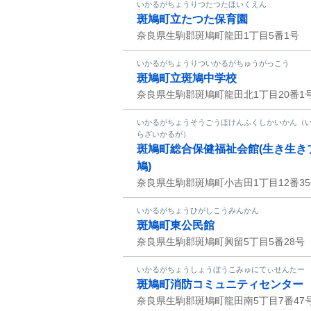
いかるがちょうりつたつたほいくえん
斑鳩町立たつた保育園
奈良県生駒郡斑鳩町龍田1丁目5番1号
いかるがちょうりついかるがちゅうがっこう
斑鳩町立斑鳩中学校
奈良県生駒郡斑鳩町龍田北1丁目20番1
いかるがちょうそうごうほけんふくしかいかん（
らざいかるが）
斑鳩町総合保健福祉会館(生き生き
鳩)
奈良県生駒郡斑鳩町小吉田1丁目12番3
いかるがちょうひがしこうみんかん
斑鳩町東公民館
奈良県生駒郡斑鳩町興留5丁目5番28号
いかるがちょうしょうぼうこみゅにてぃせんたー
斑鳩町消防コミュニティセンター
奈良県生駒郡斑鳩町龍田南5丁目7番47