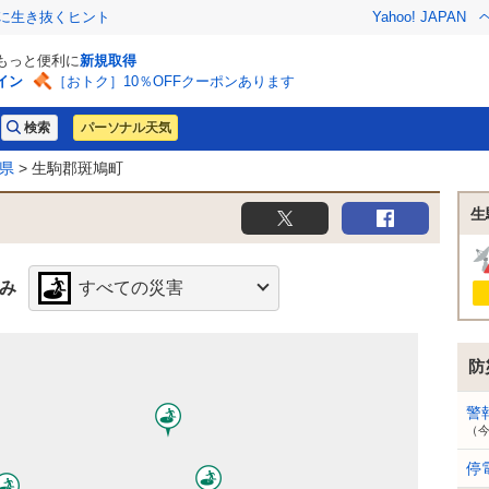
クに生き抜くヒント
Yahoo! JAPAN
でもっと便利に
新規取得
イン
［おトク］10％OFFクーポンあります
パーソナル天気
県
> 生駒郡斑鳩町
生
み
すべての災害
防
警
（
停