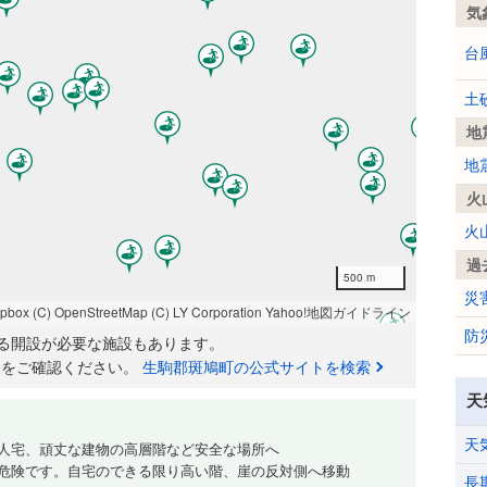
気
台
土
地
地
火
火
過
500 m
災
apbox
(C) OpenStreetMap
(C) LY Corporation
Yahoo!地図ガイドライン
防
る開設が必要な施設もあります。
報をご確認ください。
生駒郡斑鳩町の公式サイトを検索
天
天
人宅、頑丈な建物の高層階など安全な場所へ
危険です。自宅のできる限り高い階、崖の反対側へ移動
長