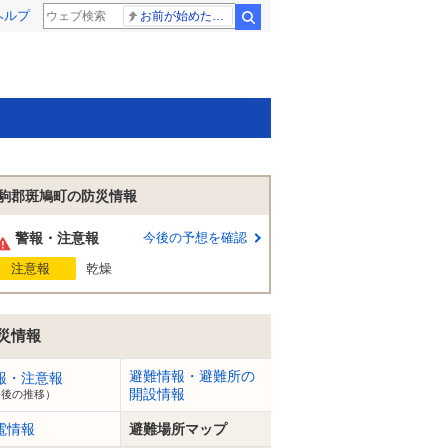
ヘルプ
お前が始めた物語だろ
検索
駒郡斑鳩町の防災情報
警報・注意報
今後の予想を確認
注意報
乾燥
災情報
避難情報・避難所の
報・注意報
開設情報
今後の推移）
電情報
避難場所マップ