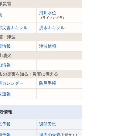
象災害
河川水位
風
（ライブカメラ）
砂災害キキクル
洪水キキクル
震・津波
震情報
津波情報
山噴火
山情報
去の災害を知る・災害に備える
害カレンダー
防災手帳
災速報
気情報
気予報
週間天気
期予報
過去の天気
(外部サイト)