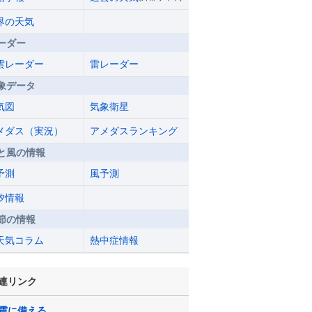
界の天気
ーダー
雲レーダー
雷レーダー
象データ
気図
気象衛星
メダス（実況）
アメダスランキング
と風の情報
予測
風予測
汐情報
節の情報
天気コラム
熱中症情報
連リンク
震に備える