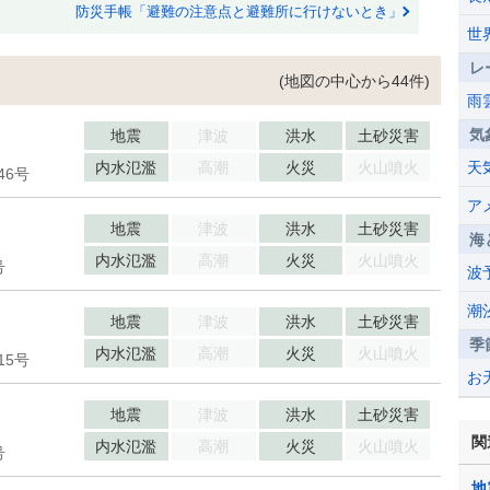
防災手帳「避難の注意点と避難所に行けないとき」
世
レ
(地図の中心から44件)
雨
気
地震
津波
洪水
土砂災害
内水氾濫
高潮
火災
火山噴火
天
46号
ア
地震
津波
洪水
土砂災害
海
内水氾濫
高潮
火災
火山噴火
号
波
潮
地震
津波
洪水
土砂災害
季
内水氾濫
高潮
火災
火山噴火
15号
お
地震
津波
洪水
土砂災害
関
内水氾濫
高潮
火災
火山噴火
号
地