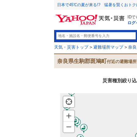
日本で45℃の夏が来る!? 猛暑を賢くおト
ID
ログ
天気・災害トップ
>
避難場所マップ
>
奈良
奈良県生駒郡斑鳩町
付近の避難場所
災害種別絞り込