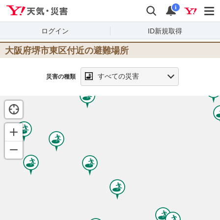
Yahoo!天気・災害
検索
通知
i
ログイン
ID新規取得
大阪府堺市東区
付近の避難場所
すべての災害
災害の種類