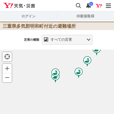
Yahoo!天気・災害
検索
通知
i
ログイン
ID新規取得
三重県多気郡明和町
付近の避難場所
すべての災害
災害の種類