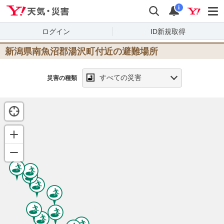
Yahoo!天気・災害
検索
通知
i
ログイン
ID新規取得
新潟県南魚沼郡湯沢町
付近の避難場所
すべての災害
災害の種類