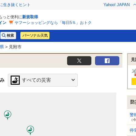
クに生き抜くヒント
Yahoo! JAPAN
でもっと便利に
新規取得
イン
ヤフーショッピングなら「毎日5％」おトク
パーソナル天気
県
> 見附市
見
み
すべての災害
防
警
（
停