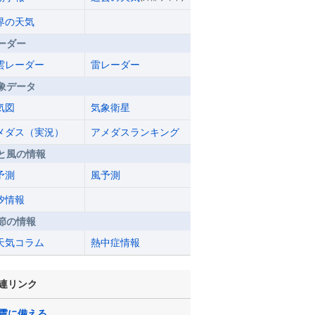
界の天気
ーダー
雲レーダー
雷レーダー
象データ
気図
気象衛星
メダス（実況）
アメダスランキング
と風の情報
予測
風予測
汐情報
節の情報
天気コラム
熱中症情報
連リンク
震に備える