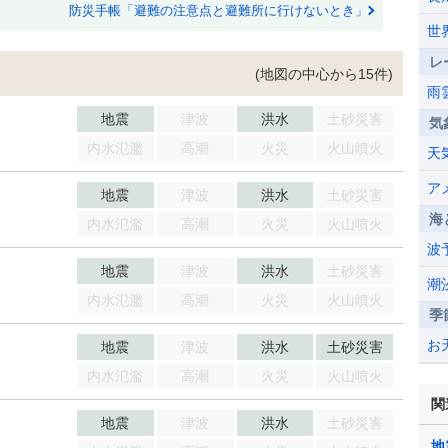
防災手帳「避難の注意点と避難所に行けないとき」
世
レ
(地図の中心から15件)
雨
地震
津波
洪水
土砂災害
気
内水氾濫
高潮
火災
火山噴火
天
ア
地震
津波
洪水
土砂災害
海
内水氾濫
高潮
火災
火山噴火
波
地震
津波
洪水
土砂災害
潮
内水氾濫
高潮
火災
火山噴火
季
お
地震
津波
洪水
土砂災害
内水氾濫
高潮
火災
火山噴火
関
地震
津波
洪水
土砂災害
地