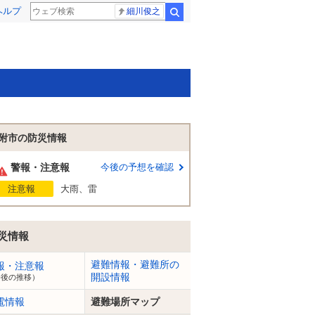
ヘルプ
細川俊之
検索
附市の防災情報
警報・注意報
今後の予想を確認
注意報
大雨、雷
災情報
避難情報・避難所の
報・注意報
開設情報
今後の推移）
電情報
避難場所マップ