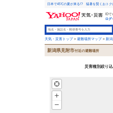
日本で45℃の夏が来る!? 猛暑を賢くおト
ID
ログ
天気・災害トップ
>
避難場所マップ
>
新潟
新潟県見附市
付近の避難場所
災害種別絞り込