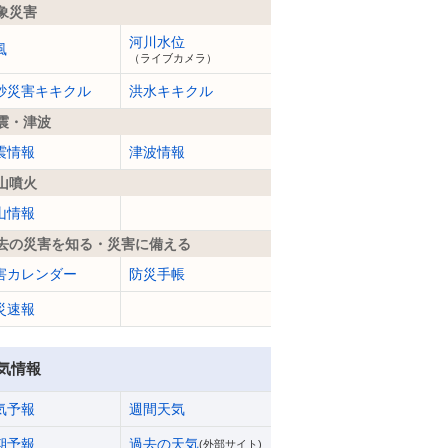
象災害
河川水位
風
（ライブカメラ）
砂災害キキクル
洪水キキクル
震・津波
震情報
津波情報
山噴火
山情報
去の災害を知る・災害に備える
害カレンダー
防災手帳
災速報
気情報
気予報
週間天気
期予報
過去の天気
(外部サイト)