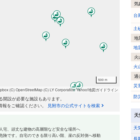
気
台
土
地
地
火
火
過
500 m
災
apbox
(C) OpenStreetMap
(C) LY Corporation
Yahoo!地図ガイドライン
防
る開設が必要な施設もあります。
情報をご確認ください。
見附市の公式サイトを検索
天
天
人宅、頑丈な建物の高層階など安全な場所へ
危険です。自宅のできる限り高い階、崖の反対側へ移動
長