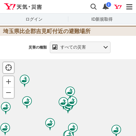
Yahoo!天気・災害
検索
通知
i
ログイン
ID新規取得
埼玉県比企郡吉見町
付近の避難場所
すべての災害
災害の種類