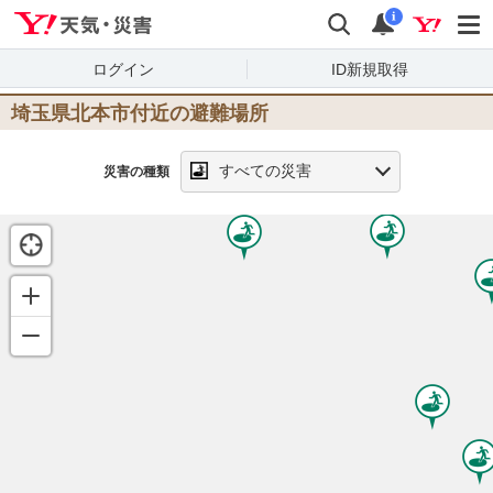
Yahoo!天気・災害
検索
通知
i
ログイン
ID新規取得
埼玉県北本市
付近の避難場所
すべての災害
災害の種類