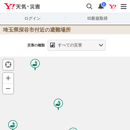
Yahoo!天気・災害
検索
通知
i
ログイン
ID新規取得
埼玉県深谷市
付近の避難場所
すべての災害
災害の種類