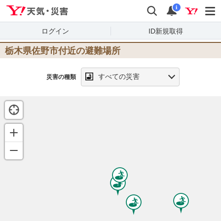
Yahoo!天気・災害
検索
通知
i
ログイン
ID新規取得
栃木県佐野市
付近の避難場所
すべての災害
災害の種類