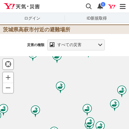
Yahoo!天気・災害
検索
通知
i
ログイン
ID新規取得
茨城県高萩市
付近の避難場所
すべての災害
災害の種類